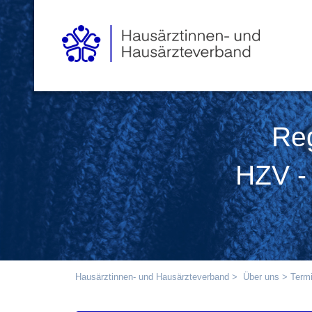
Reg
HZV - 
Hausärztinnen- und Hausärzteverband
>
Über uns
> Termi